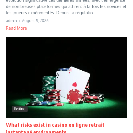
évolution significative ces dernières années, avec l’émergence
de nombreuses plateformes qui attirent à la fois les novices et
les joueurs expérimentés. Depuis la régulatio...
admin
August 5, 2026
Read More
Betting
What risks exist in casino en ligne retrait
instantané environments