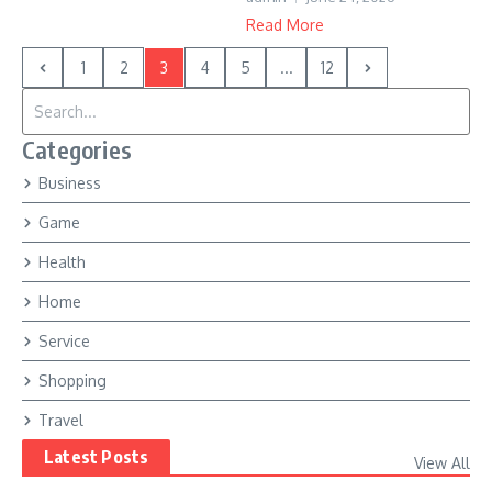
Read More
1
2
3
4
5
...
12
Search for:
Categories
Business
Game
Health
Home
Service
Shopping
Travel
Latest Posts
View All