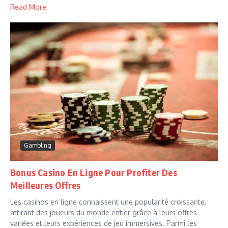
Read More
Gambling
Bonus Casino En Ligne Pour Profiter Des
Meilleures Offres
Les casinos en ligne connaissent une popularité croissante,
attirant des joueurs du monde entier grâce à leurs offres
variées et leurs expériences de jeu immersives. Parmi les