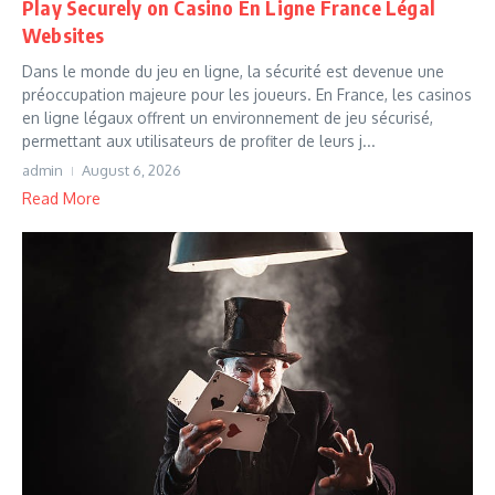
Play Securely on Casino En Ligne France Légal
Websites
Dans le monde du jeu en ligne, la sécurité est devenue une
préoccupation majeure pour les joueurs. En France, les casinos
en ligne légaux offrent un environnement de jeu sécurisé,
permettant aux utilisateurs de profiter de leurs j...
admin
August 6, 2026
Read More