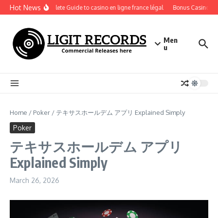
Skip to content
Hot News
A Complete Guide to casino en ligne france légal
Bonus Casino En Li
Men
u
Home
/
Poker
/
テキサスホールデム アプリ Explained Simply
Poker
テキサスホールデム アプリ
Explained Simply
March 26, 2026