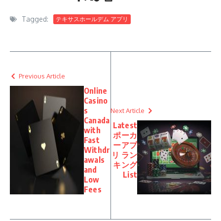
Tagged:
テキサスホールデム アプリ
Previous Article
Online
Casino
s
Next Article
Canada
Latest
with
ポーカ
Fast
ーアプ
Withdr
リ ラン
awals
キング
and
List
Low
Fees