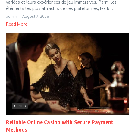
variées et leurs expériences de jeu immersives. Parmi les
éléments les plus attractifs de ces plateformes, les b...
admin
August 7, 2026
Read More
Casino
Reliable Online Casino with Secure Payment
Methods